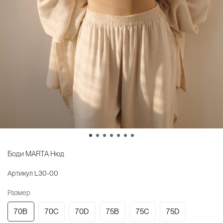
Боди MARTA Нюд
Артикул
L30-00
Размер
70B
70C
70D
75B
75C
75D