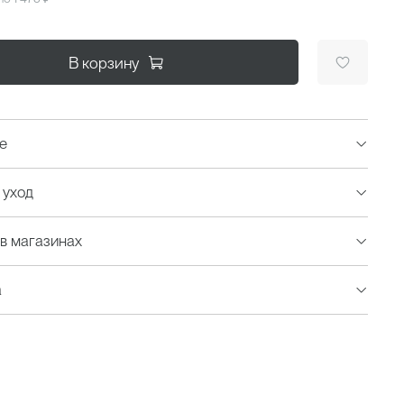
В корзину
е
 уход
в магазинах
а