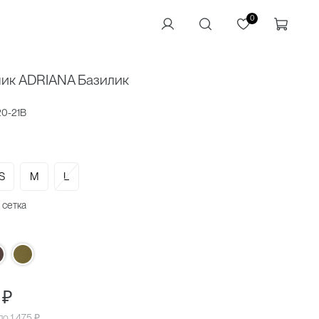
0
ник ADRIANA Базилик
20-21B
S
M
L
 сетка
 ₽
 по
1 475 ₽