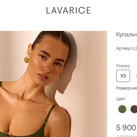
Купаль
Артикул
L
Размер
XS
Размерная
Цвет
5 900
4 платежа