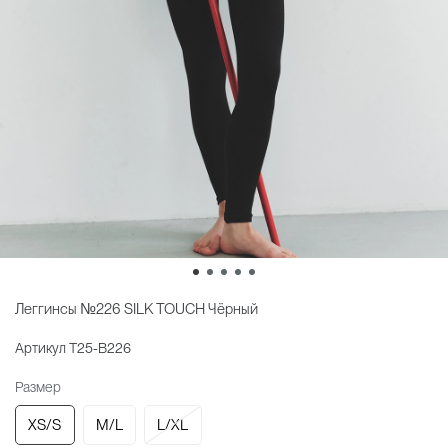
Леггинсы №226 SILK TOUCH Чёрный
Артикул
T25-В226
Размер
XS/S
M/L
L/XL