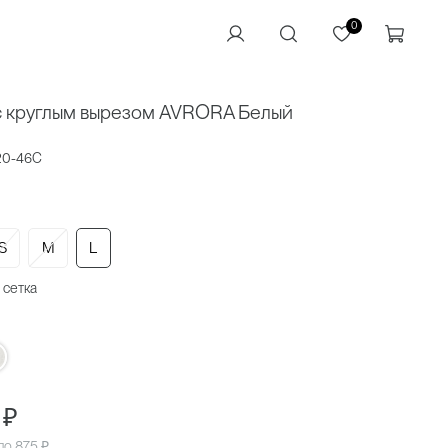
0
с круглым вырезом AVRORA Белый
20-46C
S
M
L
 сетка
 ₽
 по
875 ₽