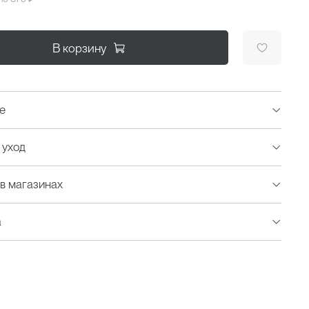
В корзину
е
 уход
в магазинах
а