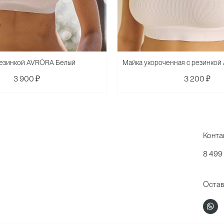
резинкой AVRORA Белый
Майка укороченная с резинко
3 900 ₽
3 200 ₽
Конта
8 499
Остав