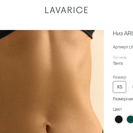
Низ AR
Артикул
L1
Тип низа
Танга
Размер
XS
Размерная
Цвет