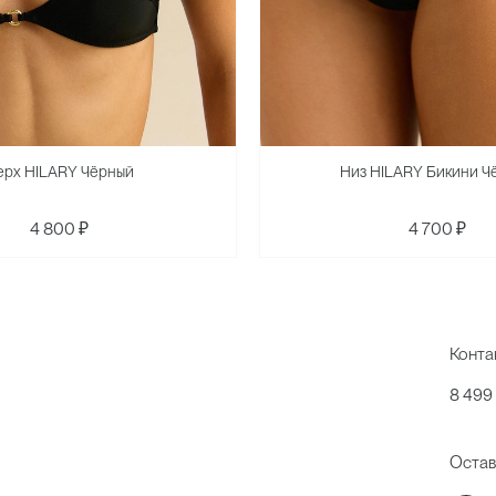
ерх HILARY Чёрный
Низ HILARY Бикини Ч
4 800 ₽
4 700 ₽
Конта
8 499
Остав