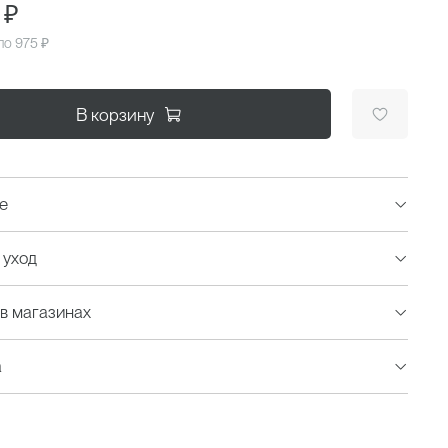
 ₽
 по
975 ₽
В корзину
е
 уход
в магазинах
а