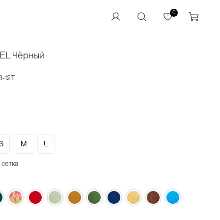
0
IEL Чёрный
9-12T
S
M
L
 сетка