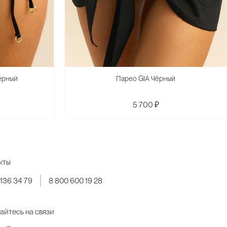
ёрный
Парео GIA Чёрный
5 700 ₽
кты
 136 34 79
8 800 600 19 28
айтесь на связи