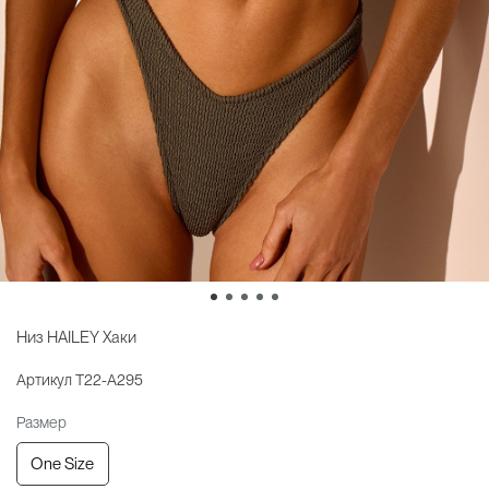
Низ HAILEY Хаки
Артикул
T22-A295
Размер
One Size