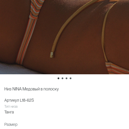
Низ NINA Медовый в полоску
Артикул
L18-62S
Тип низа
Танга
Размер