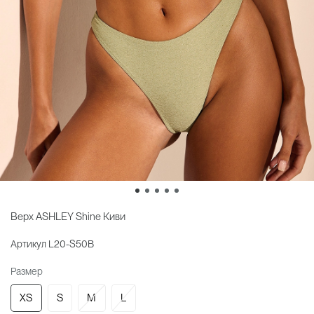
Верх ASHLEY Shine Киви
Артикул
L20-S50B
Размер
XS
S
M
L