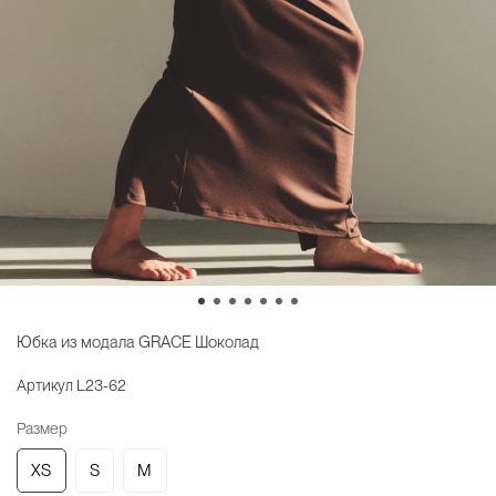
Юбка из модала GRACE Шоколад
Артикул
L23-62
Размер
XS
S
M