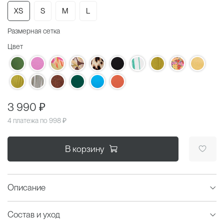
XS
S
M
L
Размерная сетка
Цвет
3 990 ₽
4 платежа по
998 ₽
В корзину
Описание
Состав и уход