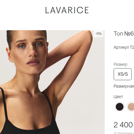
Топ №6
-11%
Артикул
T
Размер
XS/S
Размерная
Цвет
2 400
4 платежа