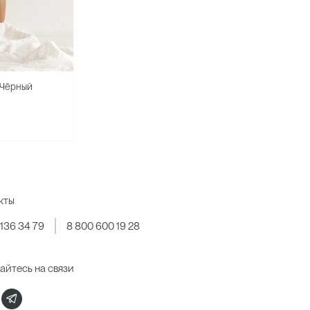
 Чёрный
кты
 136 34 79
8 800 600 19 28
айтесь на связи