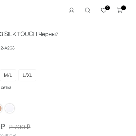
0
3 SILK TOUCH Чёрный
22-A263
M/L
L/XL
 сетка
 ₽
2 700 ₽
 по
600 ₽