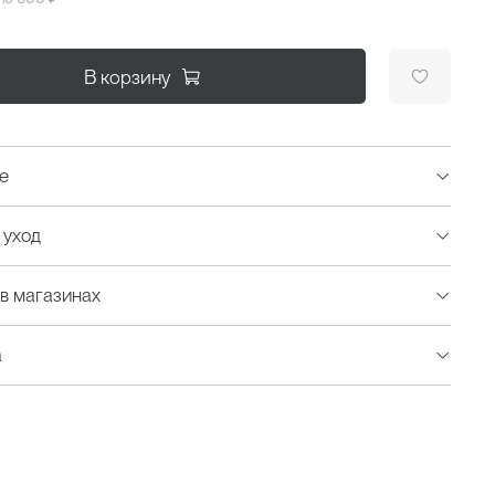
В корзину
е
 уход
в магазинах
а